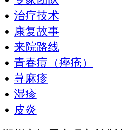
治疗技术
康复故事
来院路线
青春痘（痤疮）
荨麻疹
湿疹
皮炎