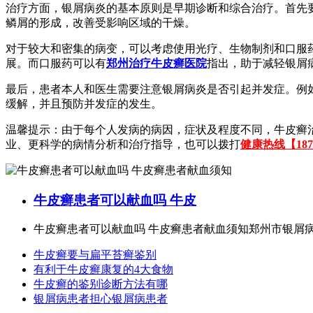
治疗方面，银屑病炎的基本原则是早期诊断和综合治疗。首先要
鳞屑的形成，改善受影响区域的干燥。
对于较大和密集的病变，可以考虑使用光疗、生物制剂和口服
展。而口服药可以有
郑州治疗牛皮癣医院
指出，助于减轻银屑
最后，患者本人和医生需要注意银屑病炎是否引起并发症。例
缓解，并且预防并发症的发生。
温馨提示：由于每个人发病的病因，症状及程度不同，牛皮癣
业、更科学的病情分析和治疗指导，也可以拨打
健康热线【1873
牛皮癣患者可以献血吗 牛皮
牛皮癣患者可以献血吗 牛皮癣患者献血须知郑州市银屑病研
牛皮癣要与扁平苔癣鉴别
有利于牛皮癣康复的4大食物
牛皮癣的鉴别诊断方法有哪
银屑病患者担心银屑病患者