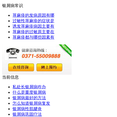
银屑病常识
荨麻疹的发病原因有哪
过敏性荨麻疹的症状是
诱发荨麻疹病因主要有
荨麻疹的过敏原主要在
荨麻疹都与哪些因素有
当前信息
私处长银屑病咋办
什么是重度银屑病
银屑病最好的方法
怎么知道银屑病复发
银屑病性肌腱炎
银屑病巩固疗法